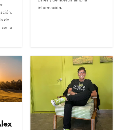
er
información.
cación,
da de
 ser la
Alex