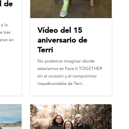
l de
 a la
Vídeo del 15
e tres
aniversario de
eran en
Terri
No podemos imaginar dónde
estaríamos en Face It TOGETHER
sin el corazón y el compromiso
inquebrantable de Terri.