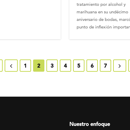
tratamiento por alcohol y
marihuana en su undécimo
aniversario de bodas, marc
punto de inflexión importan
age
Previous page
Page
1
Current page
2
Page
3
Page
4
Page
5
Page
6
Page
7
Next
Footer menu
Nuestro enfoque