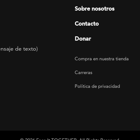
Sobre nosotros
Contacto
Donar
nsaje de texto)
Footer Utility
Compra en nuestra tienda
agram
 LinkedIn
ER on Twitter
TOGETHER on YouTube
Carreras
Política de privacidad