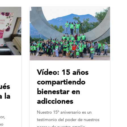
Vídeo: 15 años
compartiendo
ués
bienestar en
a la
adicciones
Nuestro 15º aniversario es un
or,
testimonio del poder de nuestros
no
pares y de nuestra amplia