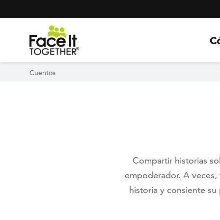
Header Navigation
Utility Navigation
Skip to main content
C
Cuentos
Compartir historias so
empoderador. A veces, t
historia y consiente su