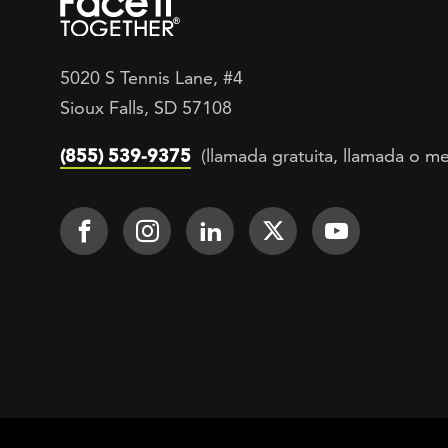
5020 S Tennis Lane, #4
Sioux Falls, SD 57108
(855) 539-9375
(llamada gratuita, llamada o me
Footer Social
Face It TOGETHER on Facebook
Face It TOGETHER on Inst
Face It TOGETHER on
Face It TOGETH
Face It 