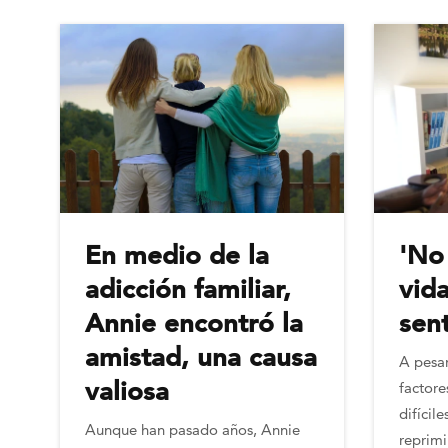
En medio de la
'No
adicción familiar,
vid
Annie encontró la
sent
amistad, una causa
A pesar
valiosa
factore
difícil
Aunque han pasado años, Annie
reprimi