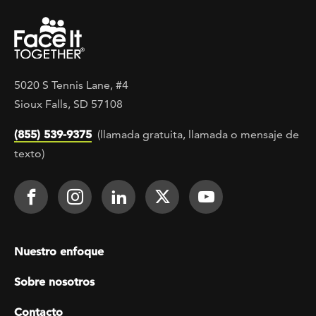
5020 S Tennis Lane, #4
Sioux Falls, SD 57108
(855) 539-9375
(llamada gratuita, llamada o mensaje de
texto)
Footer Social
Face It TOGETHER on Facebook
Face It TOGETHER on Instagra
Face It TOGETHER on Lin
Face It TOGETHER o
Face It TOGE
Footer menu
Nuestro enfoque
Sobre nosotros
Contacto