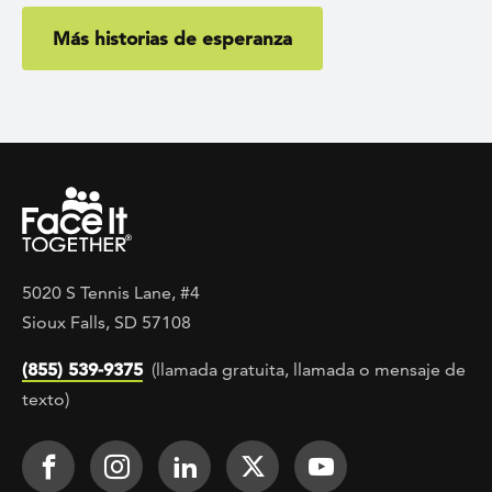
Más historias de esperanza
5020 S Tennis Lane, #4
Sioux Falls, SD 57108
(855) 539-9375
(llamada gratuita, llamada o mensaje de
texto)
Footer Social
Face It TOGETHER on Facebook
Face It TOGETHER on Instagra
Face It TOGETHER on Lin
Face It TOGETHER o
Face It TOGE