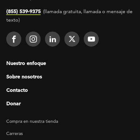
(855) 539-9375
(llamada gratuita, llamada o mensaje de
texto)
Footer Social
Face It TOGETHER on Facebook
Face It TOGETHER on Instagra
Face It TOGETHER on Lin
Face It TOGETHER o
Face It TOGE
Footer menu
Nuestro enfoque
Sobre nosotros
Contacto
Donar
Footer Utility
Compra en nuestra tienda
Carreras