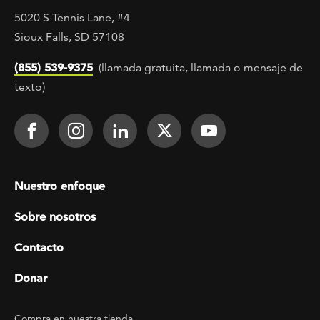
5020 S Tennis Lane, #4
Sioux Falls, SD 57108
(855) 539-9375
(llamada gratuita, llamada o mensaje de
texto)
Footer Social
Face It TOGETHER on Facebook
Face It TOGETHER on Instagra
Face It TOGETHER on Lin
Face It TOGETHER o
Face It TOGE
Footer menu
Nuestro enfoque
Sobre nosotros
Contacto
Donar
Footer Utility
Compra en nuestra tienda