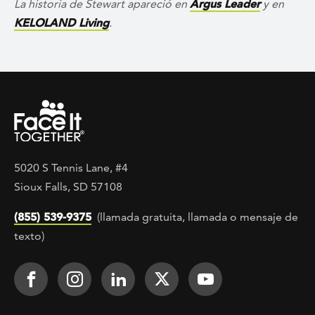
La historia de Stewart apareció en
Argus Leader
y en
KELOLAND Living
.
5020 S Tennis Lane, #4
Sioux Falls, SD 57108
(855) 539-9375
(llamada gratuita, llamada o mensaje de
texto)
Footer Social
Face It TOGETHER on Facebook
Face It TOGETHER on Instagra
Face It TOGETHER on Lin
Face It TOGETHER o
Face It TOGE