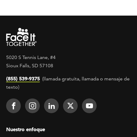
5020 S Tennis Lane, #4
Sioux Falls, SD 57108
(855) 539-9375
(llamada gratuita, llamada o mensaje de
texto)
Footer Social
Face It TOGETHER on Facebook
Face It TOGETHER on Instagra
Face It TOGETHER on Lin
Face It TOGETHER o
Face It TOGE
Footer menu
Nuestro enfoque