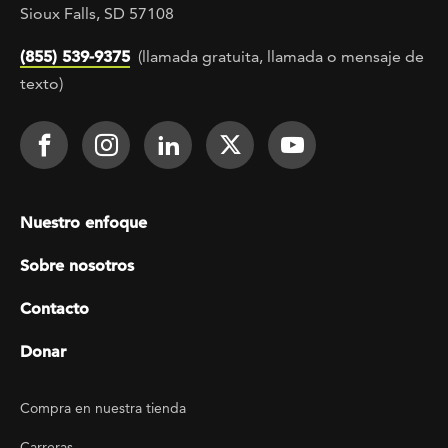
Sioux Falls, SD 57108
(855) 539-9375
(llamada gratuita, llamada o mensaje de
texto)
Footer Social
Face It TOGETHER on Facebook
Face It TOGETHER on Instagra
Face It TOGETHER on Lin
Face It TOGETHER o
Face It TOGE
Footer menu
Nuestro enfoque
Sobre nosotros
Contacto
Donar
Footer Utility
Compra en nuestra tienda
Carreras