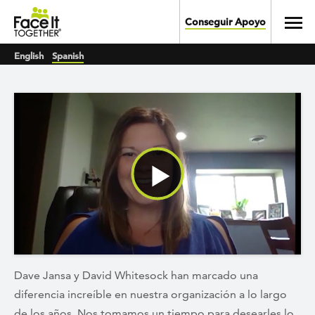
Skip to main content
Toggl
Conseguir Apoyo
English
Spanish
Watch Video
Dave Jansa y David Whitesock han marcado una
diferencia increíble en nuestra organización a lo largo
de los años. Nos tomamos un tiempo para desearles lo