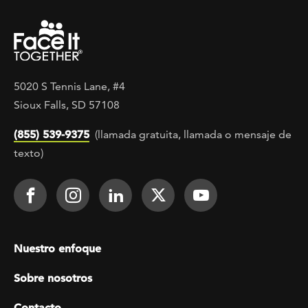
5020 S Tennis Lane, #4
Sioux Falls, SD 57108
(855) 539-9375
(llamada gratuita, llamada o mensaje de
texto)
Footer Social
Face It TOGETHER on Facebook
Face It TOGETHER on Instagra
Face It TOGETHER on Lin
Face It TOGETHER o
Face It TOGE
Footer menu
Nuestro enfoque
Sobre nosotros
Contacto