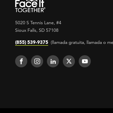
5020 S Tennis Lane, #4
Sioux Falls, SD 57108
(855) 539-9375
(llamada gratuita, llamada o me
Footer Social
Face It TOGETHER on Facebook
Face It TOGETHER on Inst
Face It TOGETHER on
Face It TOGETH
Face It 