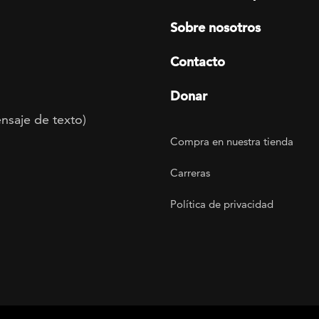
Sobre nosotros
Contacto
Donar
nsaje de texto)
Footer Utility
Compra en nuestra tienda
agram
 LinkedIn
ER on Twitter
TOGETHER on YouTube
Carreras
Política de privacidad