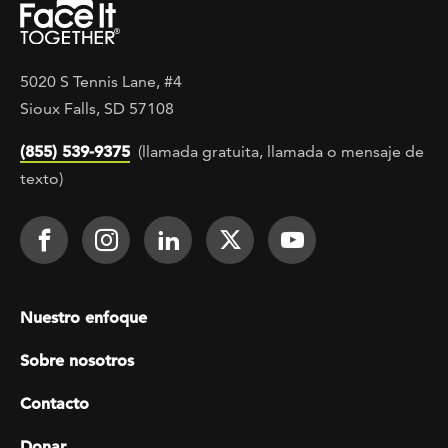
5020 S Tennis Lane, #4
Sioux Falls, SD 57108
(855) 539-9375
(llamada gratuita, llamada o mensaje de
texto)
Footer Social
Face It TOGETHER on Facebook
Face It TOGETHER on Instagra
Face It TOGETHER on Lin
Face It TOGETHER o
Face It TOGE
Footer menu
Nuestro enfoque
Sobre nosotros
Contacto
Donar