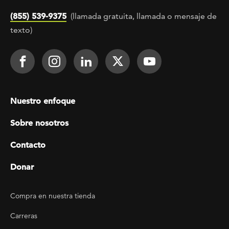
(855) 539-9375
(llamada gratuita, llamada o mensaje de
texto)
Footer Social
Face It TOGETHER on Facebook
Face It TOGETHER on Instagra
Face It TOGETHER on Lin
Face It TOGETHER o
Face It TOGE
Footer menu
Nuestro enfoque
Sobre nosotros
Contacto
Donar
Footer Utility
Compra en nuestra tienda
Carreras