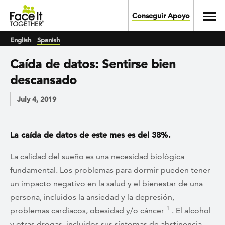
Skip to main content
Toggl
Conseguir Apoyo
English
Spanish
Caída de datos: Sentirse bien
descansado
July 4, 2019
La caída de datos de este mes es del 38%.
La calidad del sueño es una necesidad biológica
fundamental. Los problemas para dormir pueden tener
un impacto negativo en la salud y el bienestar de una
persona, incluidos la ansiedad y la depresión,
1
problemas cardíacos, obesidad y/o cáncer
. El alcohol
y otras drogas, incluidos sus síntomas de abstinencia,