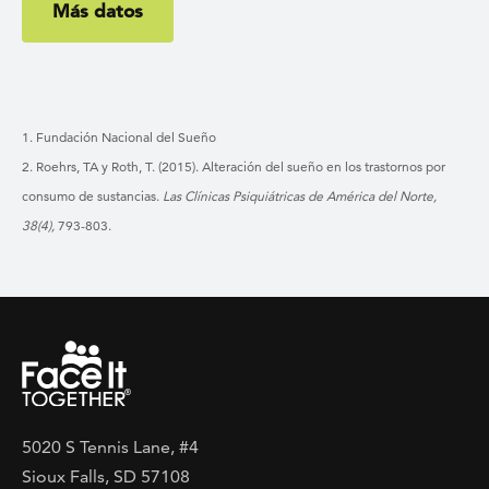
Más datos
1. Fundación Nacional del Sueño
2. Roehrs, TA y Roth, T. (2015). Alteración del sueño en los trastornos por
consumo de sustancias.
Las Clínicas Psiquiátricas de América del Norte,
38(4),
793-803.
5020 S Tennis Lane, #4
Sioux Falls, SD 57108