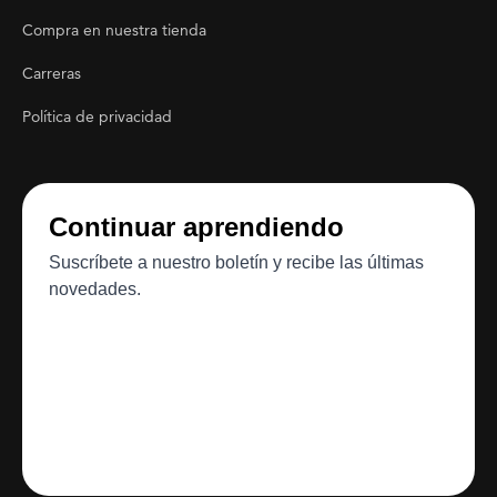
Footer Utility
Compra en nuestra tienda
Carreras
Política de privacidad