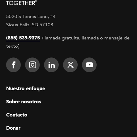
5020 S Tennis Lane, #4
Sioux Falls, SD 57108
(855) 539-9375
(llamada gratuita, llamada o mensaje de
texto)
Footer Social
Face It TOGETHER on Facebook
Face It TOGETHER on Instagra
Face It TOGETHER on Lin
Face It TOGETHER o
Face It TOGE
Footer menu
Nuestro enfoque
Sobre nosotros
Contacto
Donar