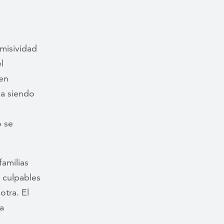
misividad
l
 en
na siendo
e
o se
familias
e culpables
otra. El
la