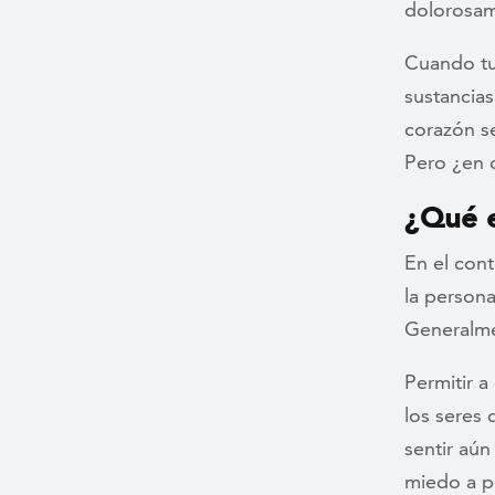
dolorosam
Cuando tu 
sustancias
corazón se
Pero ¿en 
¿Qué e
En el cont
la person
Generalmen
Permitir a
los seres 
sentir aún
miedo a p