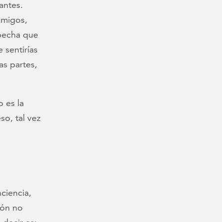
antes.
amigos,
specha que
 sentirías
as partes,
o es la
so, tal vez
ciencia,
ión no