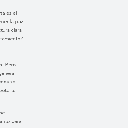
ta es el
ener la paz
tura clara
rtamiento?
o. Pero
 generar
enes se
peto tu
ume
tanto para