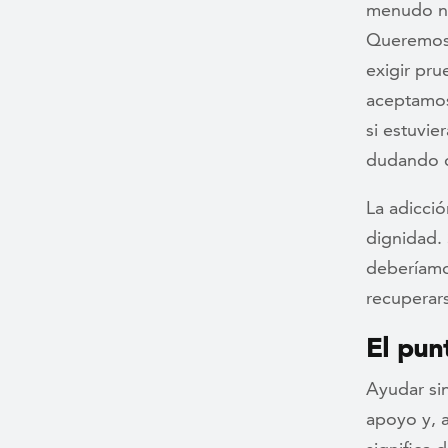
menudo no
Queremos 
exigir pru
aceptamos
si estuvie
dudando d
La adicció
dignidad. 
deberíamo
recuperar
El pu
Ayudar sin
apoyo y, 