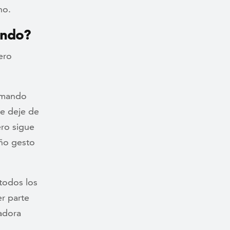
no.
ando?
ero
fumando
ue deje de
ero sigue
eño gesto
 todos los
r parte
adora