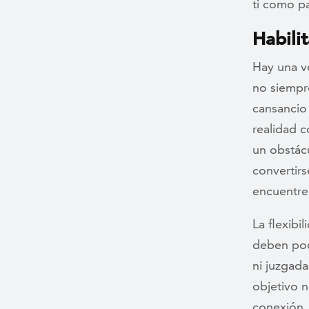
ti como pa
Habili
Hay una v
no siempre
cansancio 
realidad 
un obstácu
convertir
encuentre
La flexibi
deben pode
ni juzgada
objetivo n
conexión.