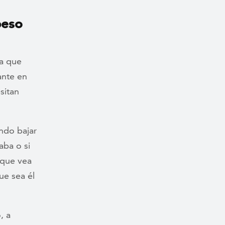
peso
ra que
ante en
sitan
ando bajar
aba o si
 que vea
ue sea él
, a