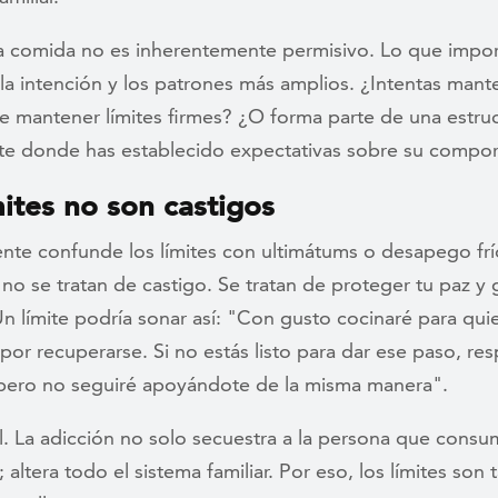
la comida no es inherentemente permisivo. Lo que impor
la intención y los patrones más amplios. ¿Intentas mant
e mantener límites firmes? ¿O forma parte de una estruc
te donde has establecido expectativas sobre su compo
mites no son castigos
te confunde los límites con ultimátums o desapego frí
s no se tratan de castigo. Se tratan de proteger tu paz y
Un límite podría sonar así: "Con gusto cocinaré para qui
por recuperarse. Si no estás listo para dar ese paso, res
 pero no seguiré apoyándote de la misma manera".
l. La adicción no solo secuestra a la persona que cons
; altera todo el sistema familiar. Por eso, los límites son 