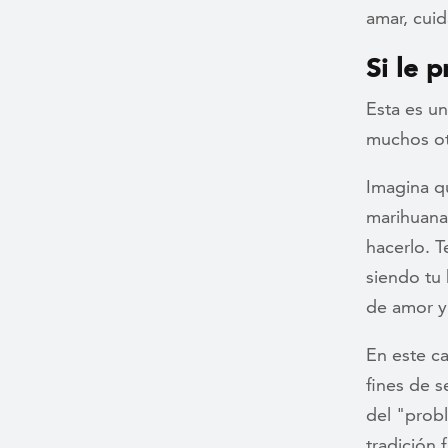
amar, cuid
Si le 
Esta es u
muchos ot
Imagina qu
marihuana
hacerlo. T
siendo tu
de amor y
En este ca
fines de 
del "prob
tradición f