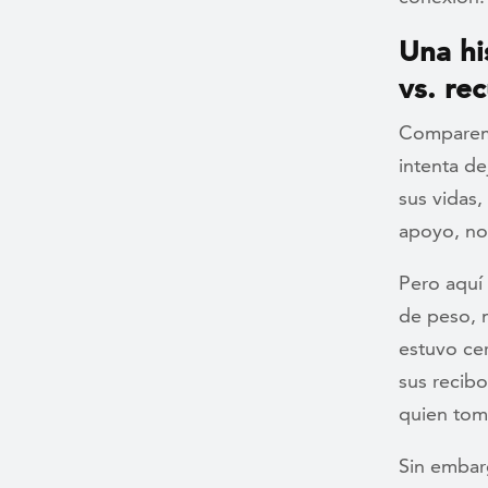
Una hi
vs. re
Comparemo
intenta d
sus vidas,
apoyo, no
Pero aquí 
de peso, 
estuvo ce
sus recib
quien tom
Sin embarg