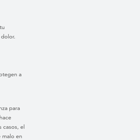
tu
 dolor.
rotegen a
nza para
 hace
 casos, el
e malo en