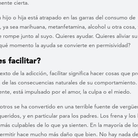
ente cierta.
hijo o hija está atrapado en las garras del consumo de
, ya sea marihuana, metanfetamina, alcohol u otra cosa, 
 rompe junto al suyo. Quieres ayudar. Quieres aliviar su
qué momento la ayuda se convierte en permisividad?
s facilitar?
exto de la adicción, facilitar significa hacer cosas que p
a de las consecuencias naturales de su comportamiento.
te, está impulsado por el amor, la culpa o el miedo.
 otros se ha convertido en una terrible fuente de vergüe
queridos, y en particular para los padres. Los frena y los
 más culpables de lo que ya sienten. En la mayoría de los
ermitir hace mucho más daño que bien. No hay nada d