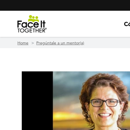
Header Navigation
Utility Navigation
Skip to main content
C
Home
Pregúntale a un mentor(a)