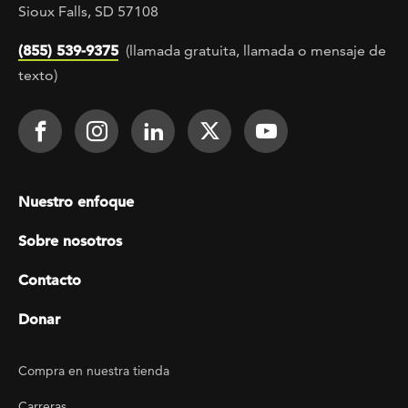
Sioux Falls, SD 57108
(855) 539-9375
(llamada gratuita, llamada o mensaje de
texto)
Footer Social
Face It TOGETHER on Facebook
Face It TOGETHER on Instagra
Face It TOGETHER on Lin
Face It TOGETHER o
Face It TOGE
Footer menu
Nuestro enfoque
Sobre nosotros
Contacto
Donar
Footer Utility
Compra en nuestra tienda
Carreras