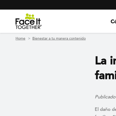
Header Navigation
Utility Navigation
Skip to main content
C
Home
Bienestar a tu manera contenido
La i
fami
Publicado
El daño de