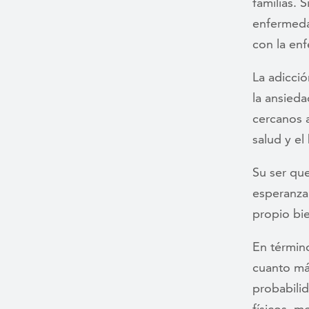
familias. 
enfermeda
con la en
La adicci
la ansieda
cercanos a
salud y el 
Su ser qu
esperanza
propio bie
En términ
cuanto más
probabili
físicos, m