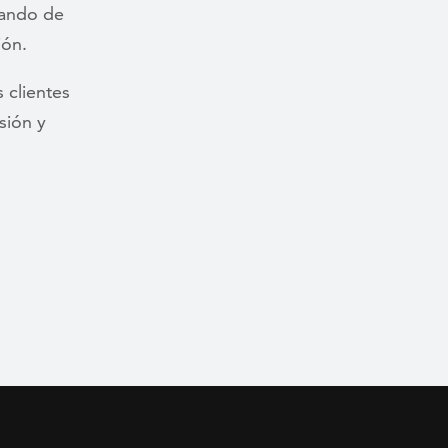
lando de
ión.
 clientes
sión y