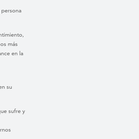
a persona
ntimiento,
 los más
ance en la
en su
ue sufre y
ornos