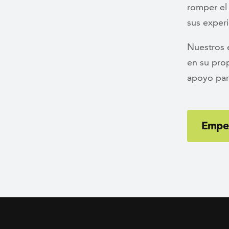
romper el 
sus exper
Nuestros 
en su pro
apoyo par
Empe