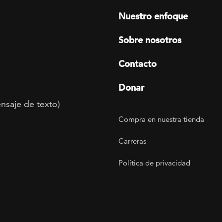
Footer menu
Nuestro enfoque
Sobre nosotros
Contacto
Donar
nsaje de texto)
Footer Utility
Compra en nuestra tienda
agram
 LinkedIn
ER on Twitter
TOGETHER on YouTube
Carreras
Política de privacidad