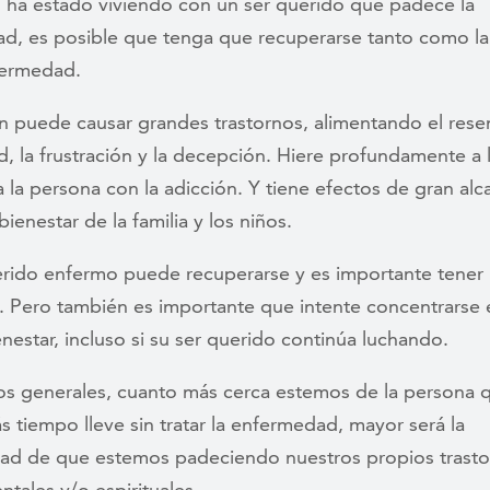
Si ha estado viviendo con un ser querido que padece la
d, es posible que tenga que recuperarse tanto como l
fermedad.
ón puede causar grandes trastornos, alimentando el rese
d, la frustración y la decepción. Hiere profundamente a
 la persona con la adicción. Y tiene efectos de gran alc
bienestar de la familia y los niños.
erido enfermo puede recuperarse y es importante tener
. Pero también es importante que intente concentrarse 
nestar, incluso si su ser querido continúa luchando.
os generales, cuanto más cerca estemos de la persona q
 tiempo lleve sin tratar la enfermedad, mayor será la
dad de que estemos padeciendo nuestros propios trast
entales y/o espirituales.