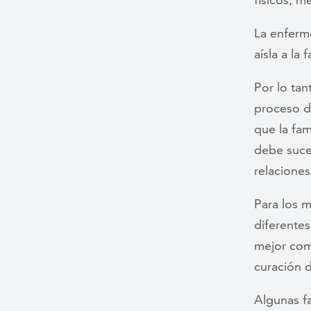
La enferme
aísla a la 
Por lo tan
proceso de
que la fam
debe suced
relaciones
Para los m
diferente
mejor com
curación 
Algunas f