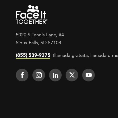
5020 S Tennis Lane, #4
Sioux Falls, SD 57108
(855) 539-9375
(llamada gratuita, llamada o me
Footer Social
Face It TOGETHER on Facebook
Face It TOGETHER on Inst
Face It TOGETHER on
Face It TOGETH
Face It 