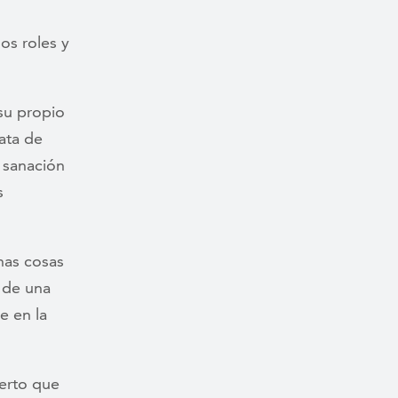
os roles y
su propio
ata de
a sanación
s
has cosas
 de una
e en la
ierto que