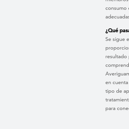
consumo d
adecuadas
¿Qué pasa
Se sigue e
proporcion
resultado
comprender
Averiguam
en cuenta 
tipo de ap
tratamient
para cone