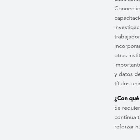
Connecticu
capacitaci
investiga
trabajador
Incorporam
otras inst
importante
y datos d
títulos un
¿Con qué 
Se requie
continua 
reforzar 