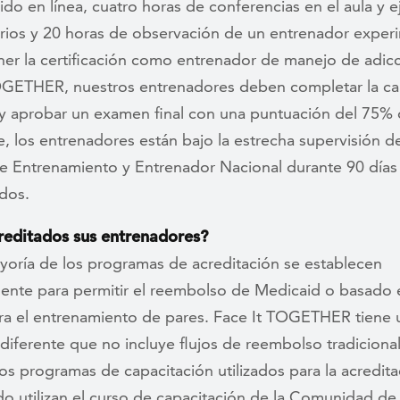
do en línea, cuatro horas de conferencias en el aula y ej
rios y 20 horas de observación de un entrenador exper
ner la certificación como entrenador de manejo de adic
OGETHER, nuestros entrenadores deben completar la ca
y aprobar un examen final con una puntuación del 75% 
, los entrenadores están bajo la estrecha supervisión d
de Entrenamiento y Entrenador Nacional durante 90 días
ados.
reditados sus entrenadores?
yoría de los programas de acreditación se establecen
mente para permitir el reembolso de Medicaid o basado 
ra el entrenamiento de pares. Face It TOGETHER tiene
diferente que no incluye flujos de reembolso tradicional
s programas de capacitación utilizados para la acredita
do utilizan el curso de capacitación de la Comunidad de