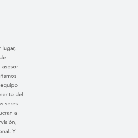
 lugar,
 de
o asesor
señamos
l equipo
emento del
s seres
ucran a
visión,
onal. Y