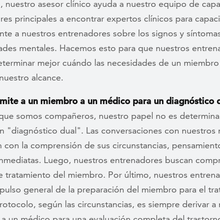
, nuestro asesor clínico ayuda a nuestro equipo de capa
es principales a encontrar expertos clínicos para capaci
nte a nuestros entrenadores sobre los signos y síntomas
des mentales. Hacemos esto para que nuestros entren
terminar mejor cuándo las necesidades de un miembro
nuestro alcance.
ite a un miembro a un médico para un diagnóstico 
que somos compañeros, nuestro papel no es determinar
un "diagnóstico dual". Las conversaciones con nuestro
 con la comprensión de sus circunstancias, pensamient
inmediatas. Luego, nuestros entrenadores buscan compr
de tratamiento del miembro. Por último, nuestros entren
pulso general de la preparación del miembro para el tra
otocolo, según las circunstancias, es siempre derivar a
a un médico para una evaluación completa del trastorn