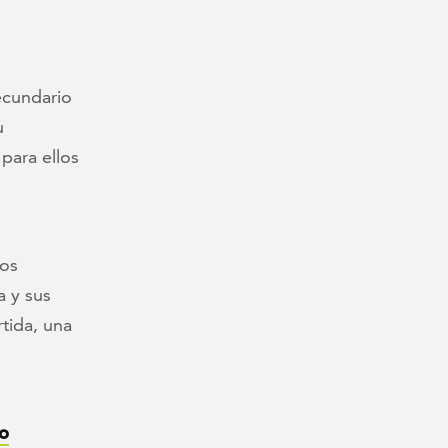
ecundario
u
para ellos
mos
a y sus
tida, una
o