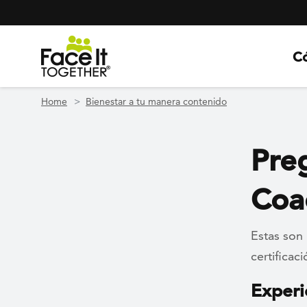
Header Navigation
Utility Navigation
Skip to main content
C
Home
Bienestar a tu manera contenido
Pre
Coa
Estas son 
certificac
Experi