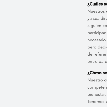
¿Cuáles s
Nuestros 
ya sea di
alguien c
participa
necesario
pero dedi
de referen
entre pare
¿Cómo se
Nuestro c
competenci
bienestar
Tenemos u