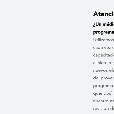
Atenci
¿Un médic
programa
Utilizamos
cada vez 
capacitac
clínico lo
nuevos el
del proyec
programa 
queridos).
nuestro as
revisión d