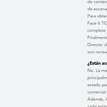
de conteni
de escena
Para obte
Face It T
completa 
Finalmente
Director 
son revis
¿Están ac
No. La ma
principal
estado pa
comercial 
Además, lo
cada esta