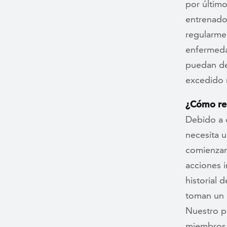
por último
entrenador
regularme
enfermeda
puedan de
excedido 
¿Cómo rem
Debido a 
necesita 
comienzan
acciones 
historial 
toman un 
Nuestro pr
miembros 