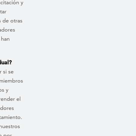
citación y
tar
 de otras
adores
 han
dual?
 si se
s miembros
os y
ender el
adores
tamiento.
 nuestros
o por