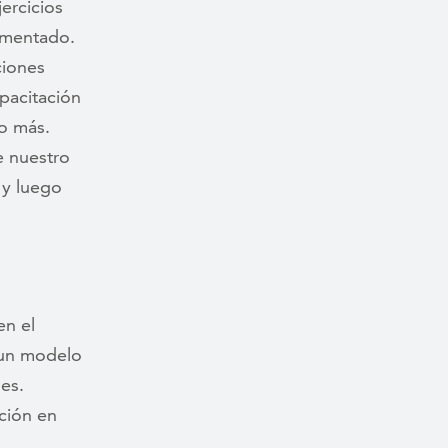
ercicios
imentado.
ciones
pacitación
o más.
e nuestro
 y luego
en el
 un modelo
es.
ción en