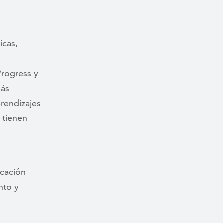
icas,
Progress y
más
prendizajes
 tienen
ucación
nto y