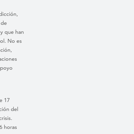
dicción,
 de
 y que han
ol. No es
ción,
aciones
 apoyo
e 17
ción del
isis.
6 horas