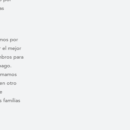
as
amos por
r el mejor
mbros para
pago.
Tomamos
 en otro
e
 familias