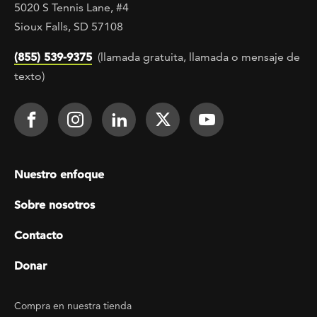
5020 S Tennis Lane, #4
Sioux Falls, SD 57108
(855) 539-9375
(llamada gratuita, llamada o mensaje de
texto)
Footer Social
Face It TOGETHER on Facebook
Face It TOGETHER on Instagra
Face It TOGETHER on Lin
Face It TOGETHER o
Face It TOGE
Footer menu
Nuestro enfoque
Sobre nosotros
Contacto
Donar
Footer Utility
Compra en nuestra tienda