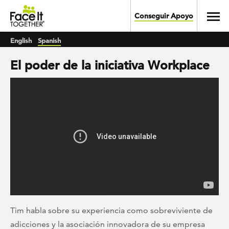
Skip to main content
Toggl
Conseguir Apoyo
English
Spanish
El poder de la iniciativa Workplace
Tim habla sobre su experiencia como sobreviviente de
adicciones y la asociación innovadora de su empresa