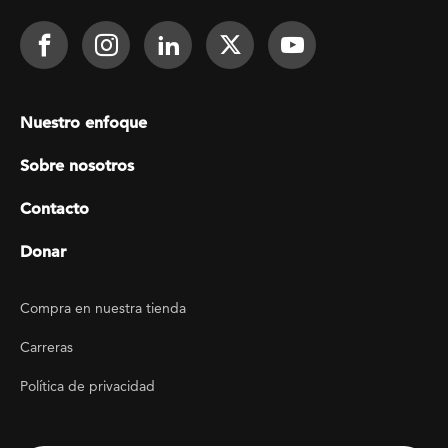
Footer Social
Face It TOGETHER on Facebook
Face It TOGETHER on Instagra
Face It TOGETHER on Lin
Face It TOGETHER o
Face It TOGE
Footer menu
Nuestro enfoque
Sobre nosotros
Contacto
Donar
Footer Utility
Compra en nuestra tienda
Carreras
Política de privacidad