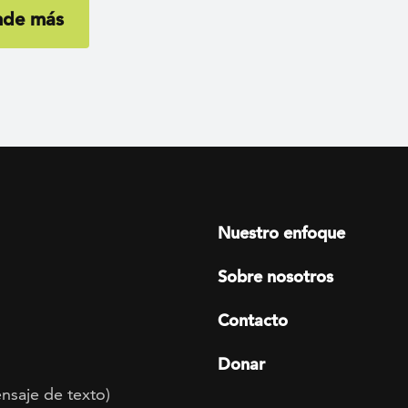
nde más
Footer menu
Nuestro enfoque
Sobre nosotros
Contacto
Donar
nsaje de texto)