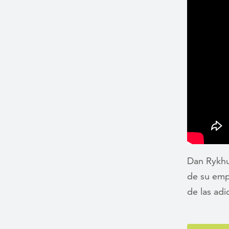
Dan Rykhus
de su emp
de las adi