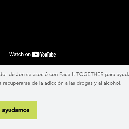
dor de Jon se asoció con Face It TOGETHER para ayud
 recuperarse de la adicción a las drogas y al alcohol.
 ayudamos