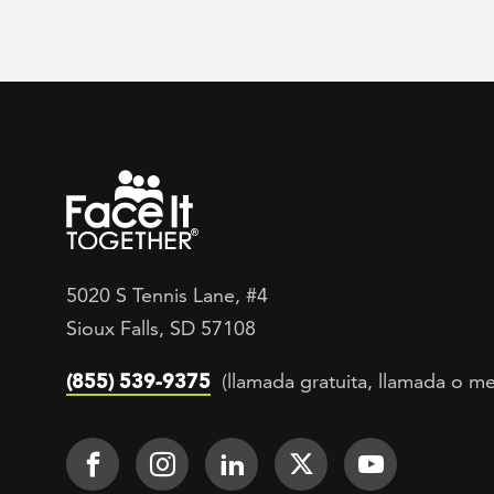
5020 S Tennis Lane, #4
Sioux Falls, SD 57108
(855) 539-9375
(llamada gratuita, llamada o me
Footer Social
Face It TOGETHER on Facebook
Face It TOGETHER on Inst
Face It TOGETHER on
Face It TOGETH
Face It 