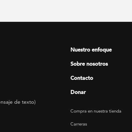
Footer menu
Nuestro enfoque
Sobre nosotros
Contacto
Donar
nsaje de texto)
Footer Utility
Compra en nuestra tienda
agram
 LinkedIn
ER on Twitter
TOGETHER on YouTube
Carreras