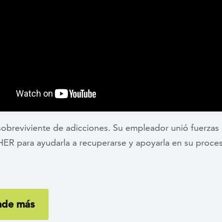
sobreviviente de adicciones. Su empleador unió fuerzas
ER para ayudarla a recuperarse y apoyarla en su proce
nde más