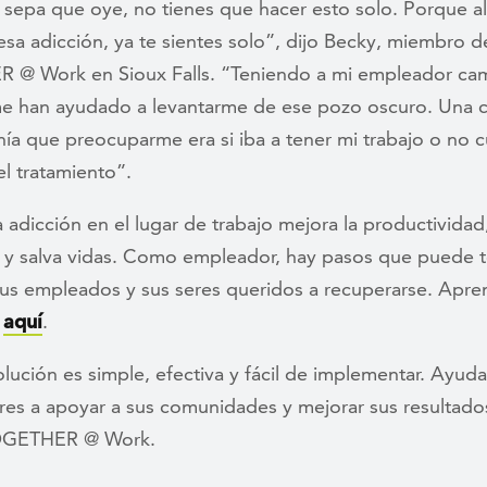
sepa que oye, no tienes que hacer esto solo. Porque al
esa adicción, ya te sientes solo”, dijo Becky, miembro d
@ Work en Sioux Falls. “Teniendo a mi empleador ca
me han ayudado a levantarme de ese pozo oscuro. Una c
nía que preocuparme era si iba a tener mi trabajo o no 
el tratamiento”.
 adicción en el lugar de trabajo mejora la productividad
s y salva vidas. Como empleador, hay pasos que puede 
sus empleados y sus seres queridos a recuperarse. Apr
o
aquí
.
lución es simple, efectiva y fácil de implementar. Ayud
es a apoyar a sus comunidades y mejorar sus resultado
TOGETHER @ Work.