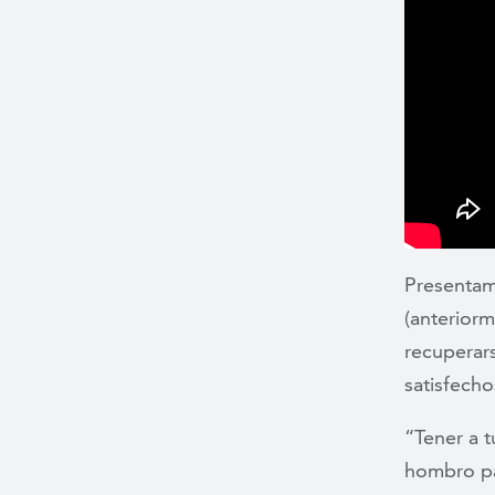
Presentam
(anteriorm
recuperars
satisfech
“Tener a 
hombro pa