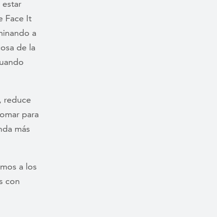
 estar
e Face It
minando a
osa de la
cuando
, reduce
tomar para
enda más
amos a los
s con