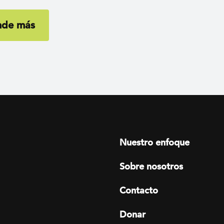
nde más
Footer menu
Nuestro enfoque
Sobre nosotros
Contacto
Donar