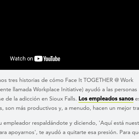
os tres historias de cómo Face It TOGETHER @ Work
ente llamada Workplace Initiative) ayudó a las personas 
e de la adicción en Sioux Falls.
Los empleados sanos
e
os, son más productivos y, a menudo, hacen un mejor tra
tu empleador respaldándote y diciendo, 'Aquí está nues
ra apoyarnos', te ayudó a quitarte esa presión. Para qu