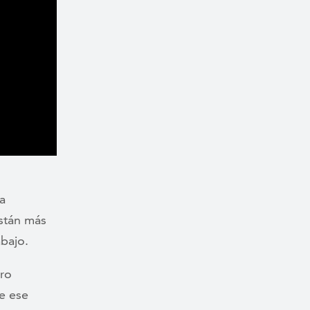
a
stán más
bajo.
tro
e ese