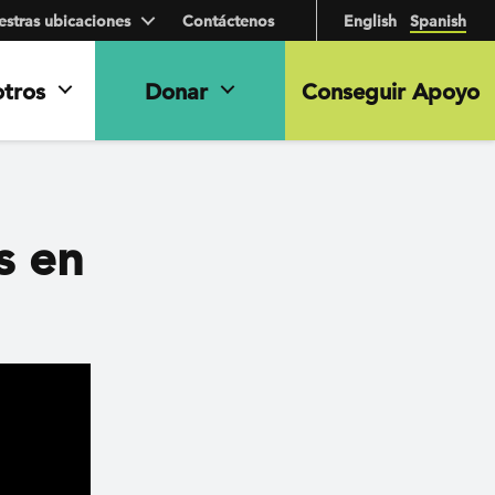
stras ubicaciones
Contáctenos
English
Spanish
otros
Donar
Conseguir Apoyo
s en