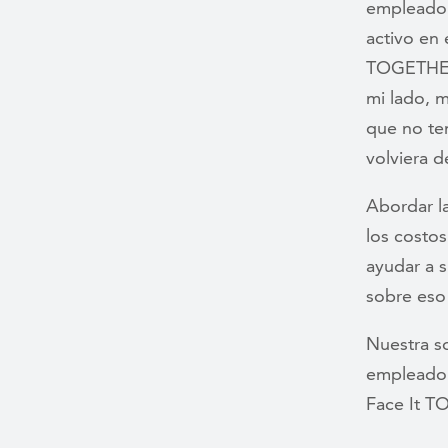
empleado 
activo en 
TOGETHER 
mi lado, 
que no te
volviera d
Abordar la
los costo
ayudar a 
sobre es
Nuestra so
empleador
Face It 