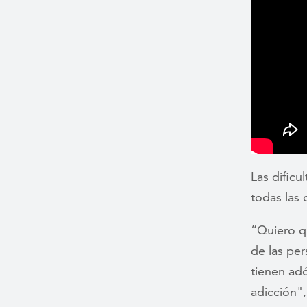
Las dific
todas las
“Quiero q
de las pe
tienen adó
adicción"