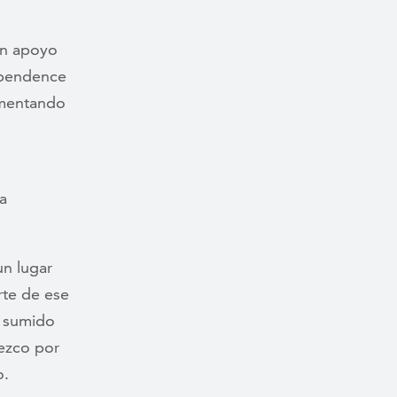
en apoyo
dependence
imentando
a
un lugar
rte de ese
á sumido
dezco por
o.