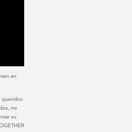
nten en
s queridos
dos, no
entar su
t TOGETHER