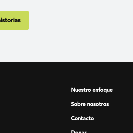
istorias
Footer menu
Nuestro enfoque
Sobre nosotros
Contacto
Donar