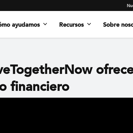
Nue
ómo ayudamos
Recursos
Sobre nos
veTogetherNow ofrec
io financiero