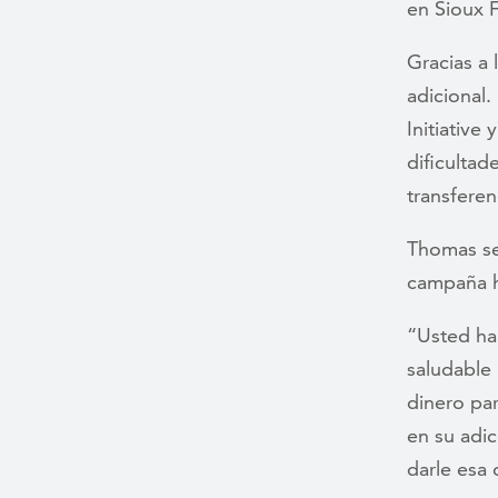
en Sioux F
Gracias a 
adicional.
Initiativ
dificultad
transferen
Thomas se
campaña h
“Usted ha 
saludable 
dinero pa
en su adic
darle esa