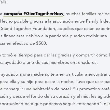
alls.
la
campaña #GiveTogetherNow
, muchas familias recib
 Hecho posible gracias a la asociación entre Family In
e y Stand Together Foundation, aquellos que están exper
es financieras debido a la pandemia pueden recibir una
cia en efectivo de $500.
 tomó el tiempo para dar las gracias y compartir cómo l
a ayudado a uno de sus miembros entrenadores.
ayudado a una madre soltera en particular a encontrar 
para ella y su hijo para pasar la noche. Tuvo que usar pa
ra conseguir una habitación de hotel. Su prometido est
ción y desde el fondo de su corazón y el mío, les agra
 oportunidad para que podamos seguir entrenando”, dij