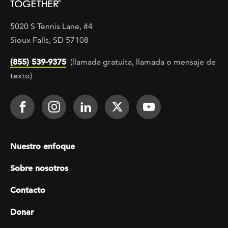
5020 S Tennis Lane, #4
Sioux Falls, SD 57108
(855) 539-9375
(llamada gratuita, llamada o mensaje de
texto)
Footer Social
Face It TOGETHER on Facebook
Face It TOGETHER on Instagra
Face It TOGETHER on Lin
Face It TOGETHER o
Face It TOGE
Footer menu
Nuestro enfoque
Sobre nosotros
Contacto
Donar