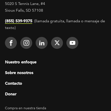
5020 S Tennis Lane, #4
Sioux Falls, SD 57108
(855) 539-9375
(llamada gratuita, llamada o mensaje de
texto)
Footer Social
Face It TOGETHER on Facebook
Face It TOGETHER on Instagra
Face It TOGETHER on Lin
Face It TOGETHER o
Face It TOGE
Footer menu
Nuestro enfoque
Sobre nosotros
Contacto
Donar
Footer Utility
Compra en nuestra tienda