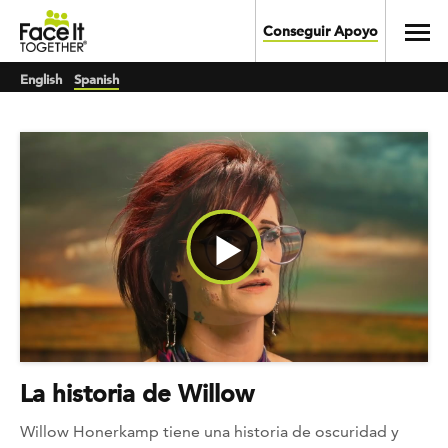
Skip to main content
Toggl
Conseguir Apoyo
English
Spanish
Watch Video
La historia de Willow
Willow Honerkamp tiene una historia de oscuridad y