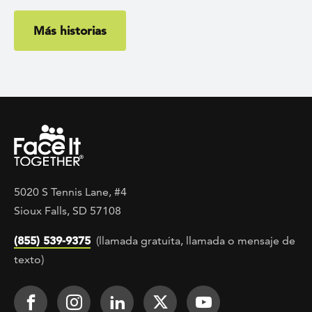
Más historias
5020 S Tennis Lane, #4
Sioux Falls, SD 57108
(855) 539-9375
(llamada gratuita, llamada o mensaje de
texto)
Footer Social
Face It TOGETHER on Facebook
Face It TOGETHER on Instagra
Face It TOGETHER on Lin
Face It TOGETHER o
Face It TOGE