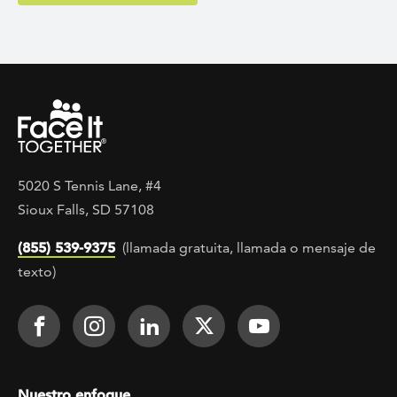
5020 S Tennis Lane, #4
Sioux Falls, SD 57108
(855) 539-9375
(llamada gratuita, llamada o mensaje de
texto)
Footer Social
Face It TOGETHER on Facebook
Face It TOGETHER on Instagra
Face It TOGETHER on Lin
Face It TOGETHER o
Face It TOGE
Footer menu
Nuestro enfoque