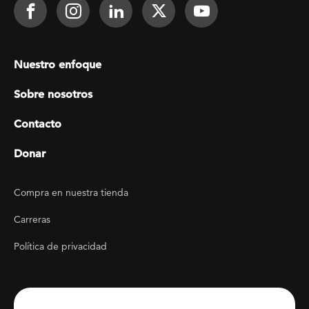
Footer Social
Face It TOGETHER on Facebook
Face It TOGETHER on Instagra
Face It TOGETHER on Lin
Face It TOGETHER o
Face It TOGE
Footer menu
Nuestro enfoque
Sobre nosotros
Contacto
Donar
Footer Utility
Compra en nuestra tienda
Carreras
Política de privacidad