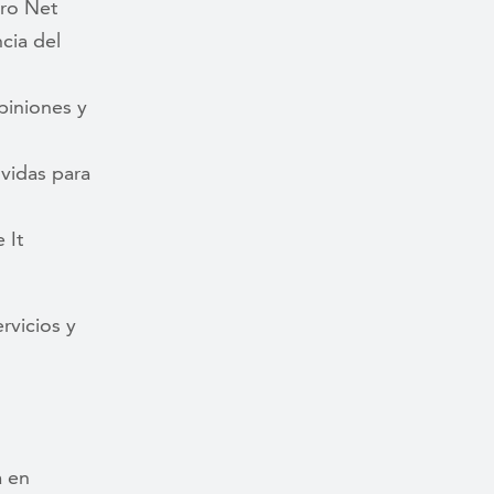
tro Net
cia del
iniones y
vidas para
 It
rvicios y
a en