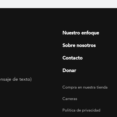
Footer menu
Nuestro enfoque
Sobre nosotros
Contacto
Donar
nsaje de texto)
Footer Utility
Compra en nuestra tienda
agram
 LinkedIn
ER on Twitter
TOGETHER on YouTube
Carreras
Política de privacidad