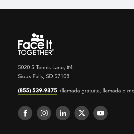
5020 S Tennis Lane, #4
Sioux Falls, SD 57108
(855) 539-9375
(llamada gratuita, llamada o me
Footer Social
Face It TOGETHER on Facebook
Face It TOGETHER on Inst
Face It TOGETHER on
Face It TOGETH
Face It 