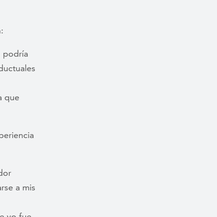
:
 podría
ductuales
a que
periencia
dor
rse a mis
e yo fue