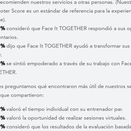
ecomienden nuestros servicios a otras personas. (Nues
ter Score es un estándar de referencia para la experien
e).
2%
consideró que Face It TOGETHER respondió a sus op
ntarios.
7%
dijo que Face It TOGETHER ayudó a transformar sus 
.
4%
se sintió empoderado a través de su trabajo con Face
ETHER.
es preguntamos qué encontraron más útil de nuestros se
o que compartieron:
7%
valoró el tiempo individual con su entrenador par.
4%
valoró la oportunidad de realizar sesiones virtuales.
9%
consideró que los resultados de la evaluación basad