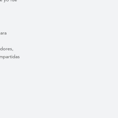
ara
adores,
ompartidas