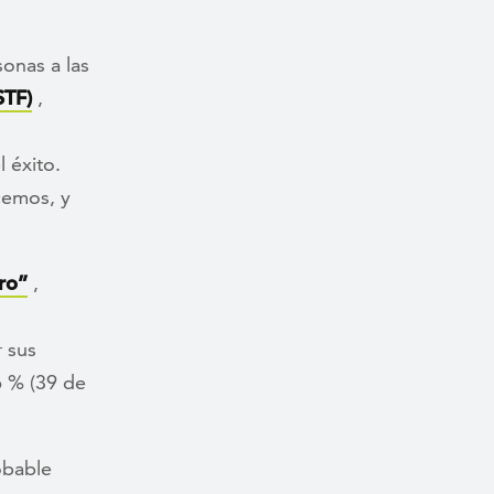
onas a las
STF)
,
 éxito.
cemos, y
ero”
,
r sus
6 % (39 de
obable