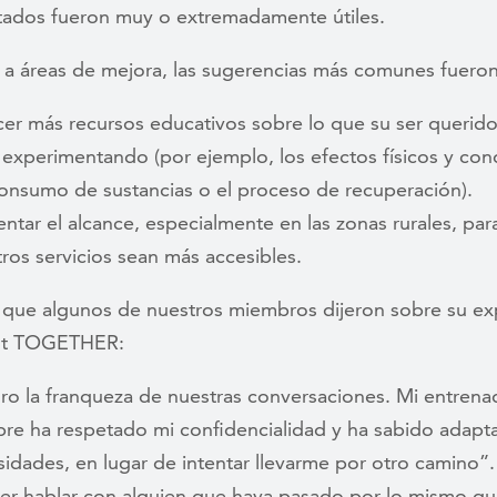
ltados fueron muy o extremadamente útiles.
 a áreas de mejora, las sugerencias más comunes fueron
er más recursos educativos sobre lo que su ser querido
 experimentando (por ejemplo, los efectos físicos y con
onsumo de sustancias o el proceso de recuperación).
tar el alcance, especialmente en las zonas rurales, par
ros servicios sean más accesibles.
o que algunos de nuestros miembros dijeron sobre su ex
 It TOGETHER:
ro la franqueza de nuestras conversaciones. Mi entrena
re ha respetado mi confidencialidad y ha sabido adapta
idades, en lugar de intentar llevarme por otro camino”.
er hablar con alguien que haya pasado por lo mismo qu