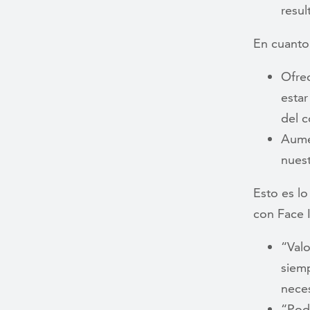
resu
En cuanto
Ofrec
estar
del c
Aumen
nuest
Esto es l
con Face
“Valo
siemp
neces
“Pod