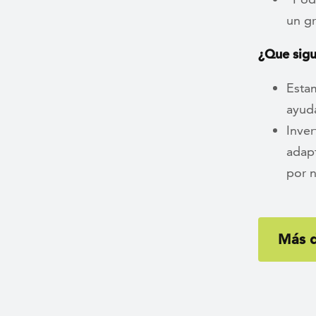
un g
¿Que sig
Esta
ayuda
Inver
adapt
por 
Más d