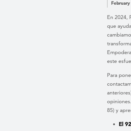
February
En 2024, 
que ayuda
cambiamos
transform
Empoderar
este esfue
Para pone
contactam
anteriores
opiniones
85) y apr
El 9