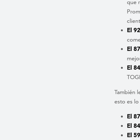
que r
Promo
client
El 9
come
El 8
mejor
El 8
TOG
También l
esto es l
El 8
El 8
El 5