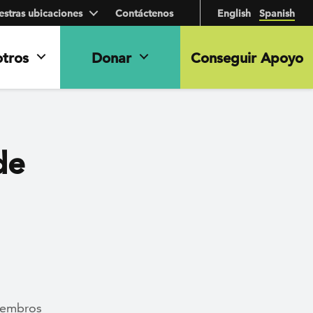
stras ubicaciones
Contáctenos
English
Spanish
otros
Donar
Conseguir Apoyo
de
miembros