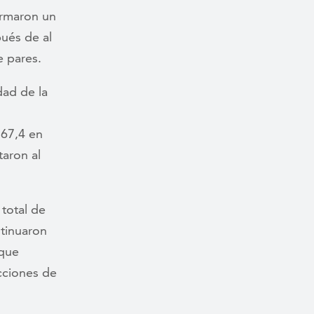
ormaron un
ués de al
e pares.
ad de la
 67,4 en
aron al
total de
ntinuaron
 que
cciones de