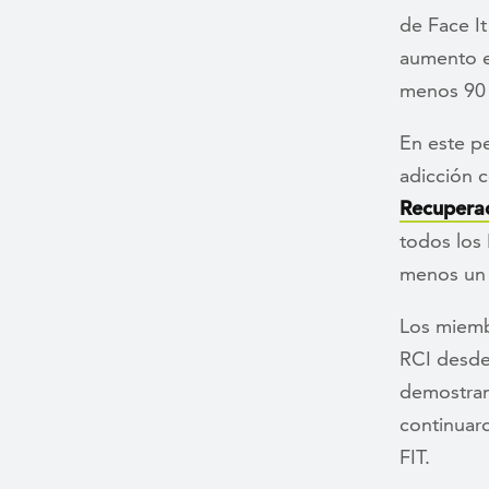
de Face I
aumento e
menos 90 
En este p
adicción 
Recupera
todos los
menos un 
Los miemb
RCI desde 
demostran
continuar
FIT.