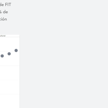
de FIT
% de
ción