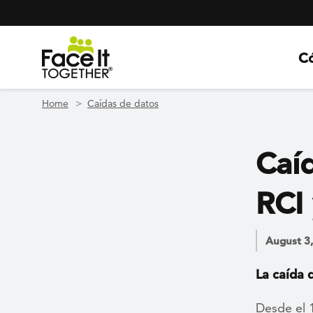
Header Navigation
Utility Navigation
Skip to main content
C
Home
Caídas de datos
Caí
RCI
August 3
La caída 
Desde el 