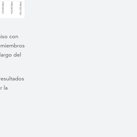
iso con
s miembros
largo del
resultados
r la