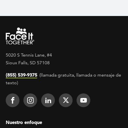
5020 S Tennis Lane, #4
Sioux Falls, SD 57108
(855) 539-9375
(llamada gratuita, llamada o mensaje de
texto)
Footer Social
Face It TOGETHER on Facebook
Face It TOGETHER on Instagra
Face It TOGETHER on Lin
Face It TOGETHER o
Face It TOGE
Footer menu
Nuestro enfoque