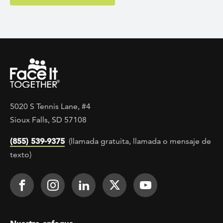
5020 S Tennis Lane, #4
Sioux Falls, SD 57108
(855) 539-9375
(llamada gratuita, llamada o mensaje de
texto)
Footer Social
Face It TOGETHER on Facebook
Face It TOGETHER on Instagra
Face It TOGETHER on Lin
Face It TOGETHER o
Face It TOGE
Footer menu