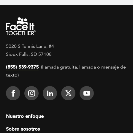
5020 S Tennis Lane, #4
Sioux Falls, SD 57108
(855) 539-9375
(llamada gratuita, llamada o mensaje de
texto)
Footer Social
Face It TOGETHER on Facebook
Face It TOGETHER on Instagra
Face It TOGETHER on Lin
Face It TOGETHER o
Face It TOGE
Footer menu
Nuestro enfoque
Sobre nosotros