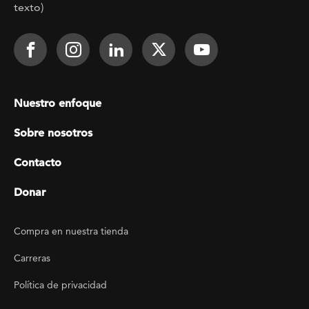
texto)
Footer Social
Face It TOGETHER on Facebook
Face It TOGETHER on Instagra
Face It TOGETHER on Lin
Face It TOGETHER o
Face It TOGE
Footer menu
Nuestro enfoque
Sobre nosotros
Contacto
Donar
Footer Utility
Compra en nuestra tienda
Carreras
Política de privacidad