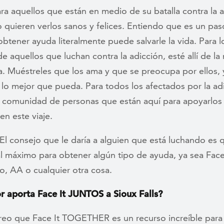
ra aquellos que están en medio de su batalla contra la a
 quieren verlos sanos y felices. Entiendo que es un paso
obtener ayuda literalmente puede salvarle la vida. Para l
e aquellos que luchan contra la adicción, esté allí de l
. Muéstreles que los ama y que se preocupa por ellos, 
lo mejor que pueda. Para todos los afectados por la ad
a comunidad de personas que están aquí para apoyarlos
en este viaje.
El consejo que le daría a alguien que está luchando es 
l máximo para obtener algún tipo de ayuda, ya sea Face 
o, AA o cualquier otra cosa.
r aporta Face It JUNTOS a Sioux Falls?
eo que Face It TOGETHER es un recurso increíble para