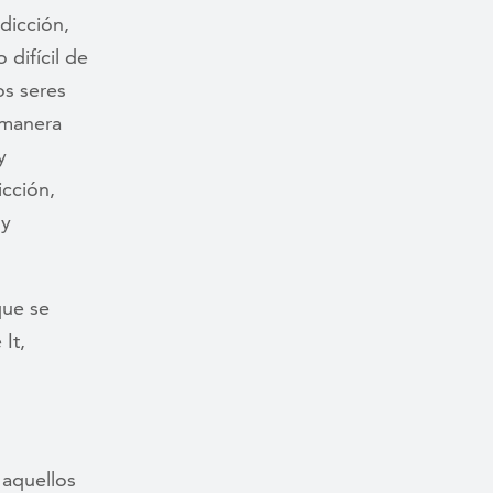
dicción,
 difícil de
os seres
a manera
y
icción,
 y
que se
It,
 aquellos