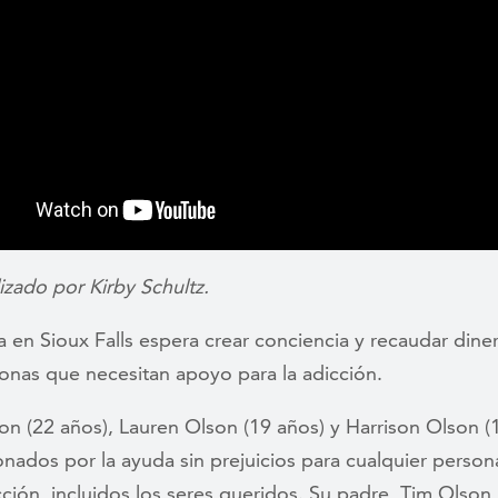
izado por Kirby Schultz.
a en Sioux Falls espera crear conciencia y recaudar dine
onas que necesitan apoyo para la adicción.
son (22 años), Lauren Olson (19 años) y Harrison Olson (
nados por la ayuda sin prejuicios para cualquier person
cción, incluidos los seres queridos. Su padre, Tim Olson, 