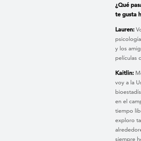
¿Qué pasa
te gusta 
Lauren:
Vo
psicología
y los amig
películas d
Kaitlin:
Me
voy a la 
bioestadís
en el cam
tiempo lib
exploro t
alrededore
siempre h