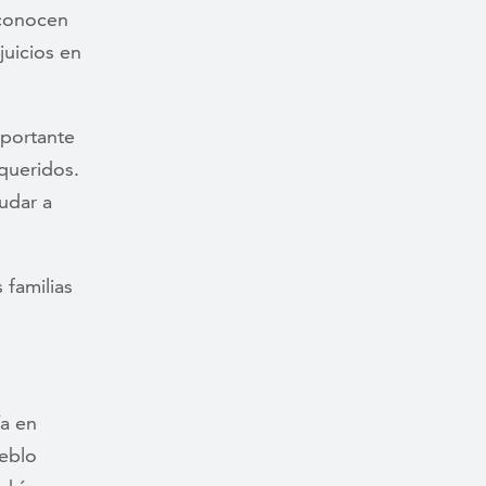
econocen
juicios en
portante
queridos.
udar a
 familias
ía en
ueblo