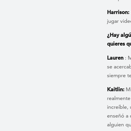
Harrison:
jugar vide
¿Hay algú
quieres q
Lauren
: M
se acerca
siempre te
Kaitlin:
Mi
realmente
increíble
enseñó a 
alguien q