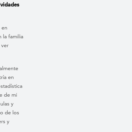
ividades
o en
la familia
 ver
ualmente
ría en
stadística
te de mi
ulas y
o de los
rs y