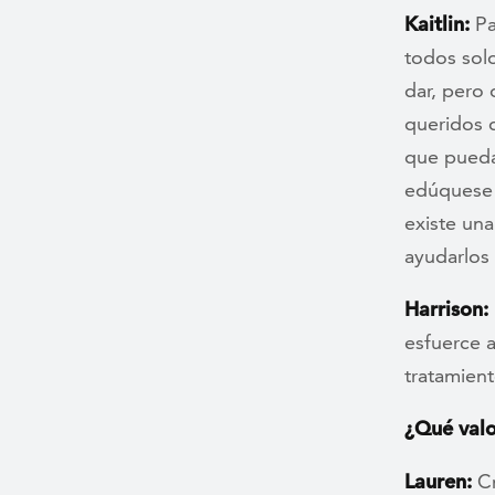
Kaitlin:
Pa
todos solo
dar, pero 
queridos d
que pueda
edúquese 
existe un
ayudarlos 
Harrison:
esfuerce a
tratamient
¿Qué valo
Lauren:
Cr