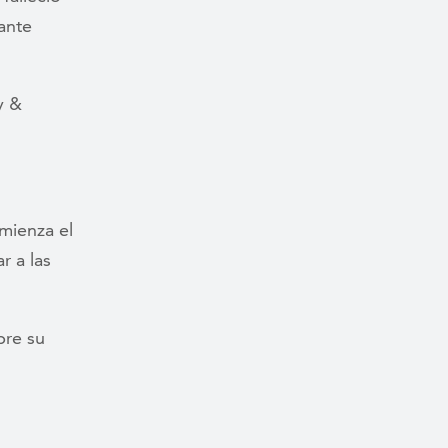
ante
y &
mienza el
r a las
bre su