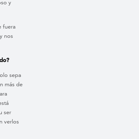
oso y
 fuera
 y nos
ndo?
solo sepa
en más de
ara
está
u ser
n verlos