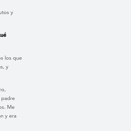
utos y
Qué
s los que
s, y
ro,
 padre
os. Me
n y era