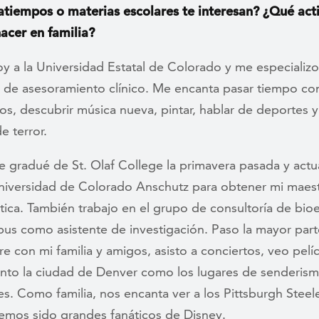
tiempos o materias escolares te interesan? ¿Qué act
hacer en familia?
y a la Universidad Estatal de Colorado y me especializ
 de asesoramiento clínico. Me encanta pasar tiempo con 
os, descubrir música nueva, pintar, hablar de deportes y
e terror.
 gradué de St. Olaf College la primavera pasada y act
Universidad de Colorado Anschutz para obtener mi maest
tica. También trabajo en el grupo de consultoría de bioe
pus como asistente de investigación. Paso la mayor par
re con mi familia y amigos, asisto a conciertos, veo pelíc
anto la ciudad de Denver como los lugares de senderism
s. Como familia, nos encanta ver a los Pittsburgh Steele
emos sido grandes fanáticos de Disney.