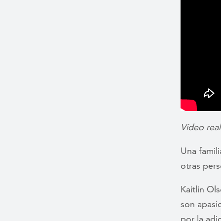
Vídeo real
Una famili
otras pers
Kaitlin Ol
son apasio
por la adi