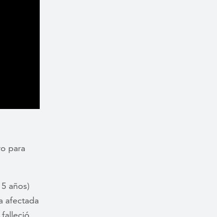
ro para
15 años)
a afectada
falleció