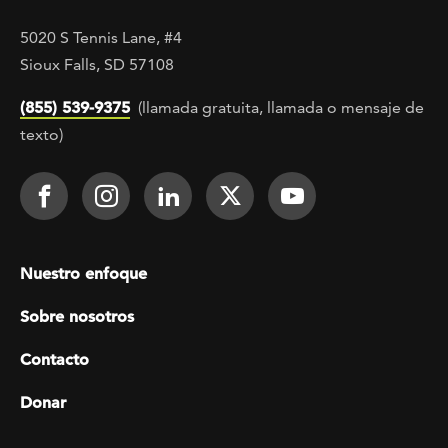
5020 S Tennis Lane, #4
Sioux Falls, SD 57108
(855) 539-9375
(llamada gratuita, llamada o mensaje de
texto)
Footer Social
Face It TOGETHER on Facebook
Face It TOGETHER on Instagra
Face It TOGETHER on Lin
Face It TOGETHER o
Face It TOGE
Footer menu
Nuestro enfoque
Sobre nosotros
Contacto
Donar