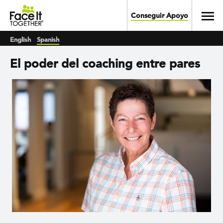
Skip to main content
Toggl
Conseguir Apoyo
English
Spanish
El poder del coaching entre pares