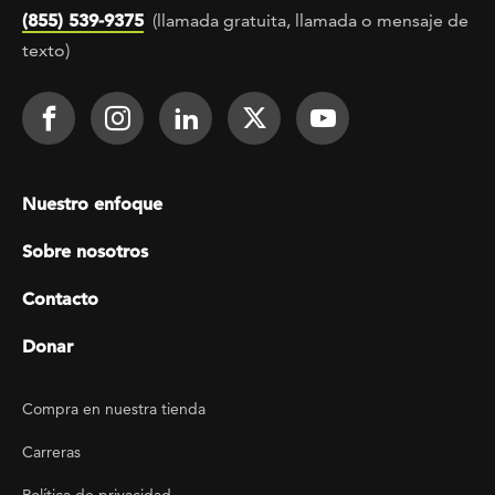
(855) 539-9375
(llamada gratuita, llamada o mensaje de
texto)
Footer Social
Face It TOGETHER on Facebook
Face It TOGETHER on Instagra
Face It TOGETHER on Lin
Face It TOGETHER o
Face It TOGE
Footer menu
Nuestro enfoque
Sobre nosotros
Contacto
Donar
Footer Utility
Compra en nuestra tienda
Carreras