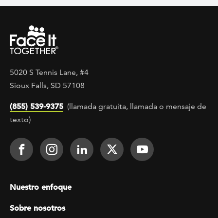
5020 S Tennis Lane, #4
Sioux Falls, SD 57108
(855) 539-9375
(llamada gratuita, llamada o mensaje de
texto)
Footer Social
Face It TOGETHER on Facebook
Face It TOGETHER on Instagra
Face It TOGETHER on Lin
Face It TOGETHER o
Face It TOGE
Footer menu
Nuestro enfoque
Sobre nosotros