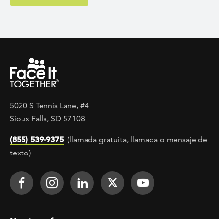
5020 S Tennis Lane, #4
Sioux Falls, SD 57108
(855) 539-9375
(llamada gratuita, llamada o mensaje de
texto)
Footer Social
Face It TOGETHER on Facebook
Face It TOGETHER on Instagra
Face It TOGETHER on Lin
Face It TOGETHER o
Face It TOGE
Footer menu