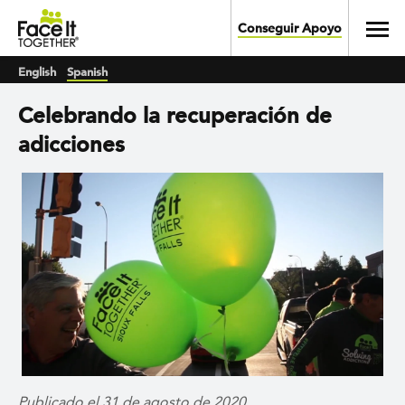
Skip to main content
Toggl
Conseguir Apoyo
English
Spanish
Celebrando la recuperación de
adicciones
Publicado el 31 de agosto de 2020