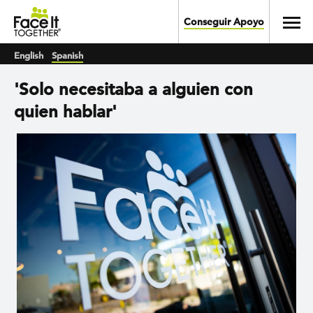
Skip to main content
Toggl
Conseguir Apoyo
English
Spanish
'Solo necesitaba a alguien con
quien hablar'