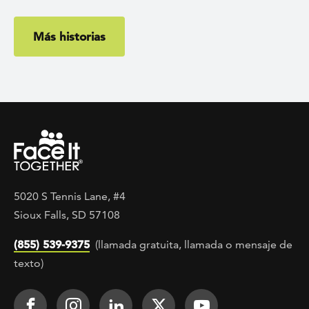
Más historias
5020 S Tennis Lane, #4
Sioux Falls, SD 57108
(855) 539-9375
(llamada gratuita, llamada o mensaje de
texto)
Footer Social
Face It TOGETHER on Facebook
Face It TOGETHER on Instagra
Face It TOGETHER on Lin
Face It TOGETHER o
Face It TOGE