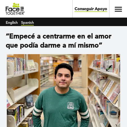
Skip to main content
Toggl
Conseguir Apoyo
English
Spanish
“Empecé a centrarme en el amor
que podía darme a mí mismo”