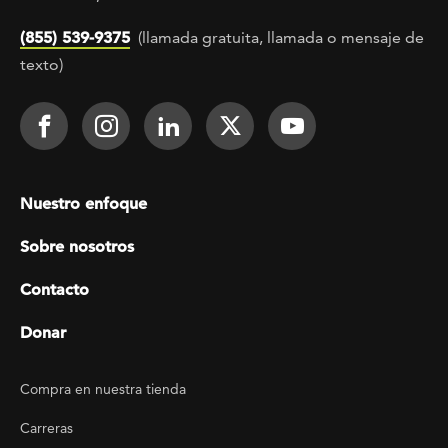
(855) 539-9375
(llamada gratuita, llamada o mensaje de
texto)
Footer Social
Face It TOGETHER on Facebook
Face It TOGETHER on Instagra
Face It TOGETHER on Lin
Face It TOGETHER o
Face It TOGE
Footer menu
Nuestro enfoque
Sobre nosotros
Contacto
Donar
Footer Utility
Compra en nuestra tienda
Carreras