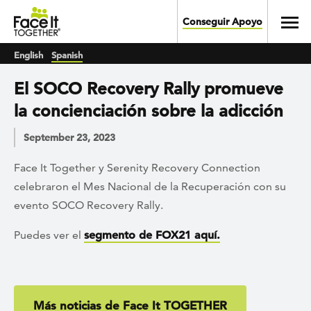
Skip to main content
Toggl
Conseguir Apoyo
English
Spanish
El SOCO Recovery Rally promueve
la concienciación sobre la adicción
September 23, 2023
Face It Together y Serenity Recovery Connection
celebraron el Mes Nacional de la Recuperación con su
evento SOCO Recovery Rally.
Puedes ver el
segmento de FOX21 aquí.
Más noticias de Face It TOGETHER