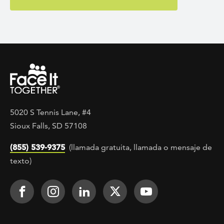
5020 S Tennis Lane, #4
Sioux Falls, SD 57108
(855) 539-9375
(llamada gratuita, llamada o mensaje de
texto)
Footer Social
Face It TOGETHER on Facebook
Face It TOGETHER on Instagra
Face It TOGETHER on Lin
Face It TOGETHER o
Face It TOGE