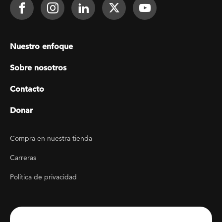
Footer Social
Face It TOGETHER on Facebook
Face It TOGETHER on Instagra
Face It TOGETHER on Lin
Face It TOGETHER o
Face It TOGE
Footer menu
Nuestro enfoque
Sobre nosotros
Contacto
Donar
Footer Utility
Compra en nuestra tienda
Carreras
Política de privacidad