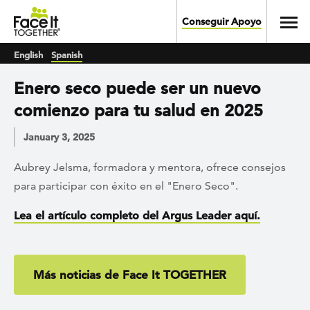
Skip to main content
Toggl
Conseguir Apoyo
English
Spanish
Enero seco puede ser un nuevo
comienzo para tu salud en 2025
January 3, 2025
Aubrey Jelsma, formadora y mentora, ofrece consejos
para participar con éxito en el "Enero Seco".
Lea el artículo completo del Argus Leader aquí.
Más noticias de Face It TOGETHER