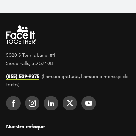
5020 S Tennis Lane, #4
Sioux Falls, SD 57108
(855) 539-9375
(llamada gratuita, llamada o mensaje de
texto)
Footer Social
Face It TOGETHER on Facebook
Face It TOGETHER on Instagra
Face It TOGETHER on Lin
Face It TOGETHER o
Face It TOGE
Footer menu
Nuestro enfoque