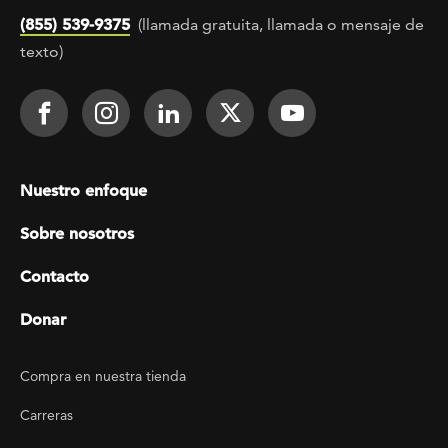
(855) 539-9375
(llamada gratuita, llamada o mensaje de
texto)
Footer Social
Face It TOGETHER on Facebook
Face It TOGETHER on Instagra
Face It TOGETHER on Lin
Face It TOGETHER o
Face It TOGE
Footer menu
Nuestro enfoque
Sobre nosotros
Contacto
Donar
Footer Utility
Compra en nuestra tienda
Carreras