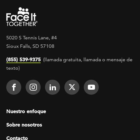
5020 S Tennis Lane, #4
Sioux Falls, SD 57108
(855) 539-9375
(llamada gratuita, llamada o mensaje de
texto)
Footer Social
Face It TOGETHER on Facebook
Face It TOGETHER on Instagra
Face It TOGETHER on Lin
Face It TOGETHER o
Face It TOGE
Footer menu
Nuestro enfoque
Sobre nosotros
Contacto