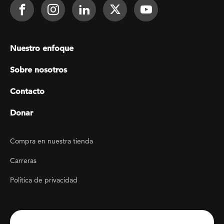
Footer Social
Face It TOGETHER on Facebook
Face It TOGETHER on Instagra
Face It TOGETHER on Lin
Face It TOGETHER o
Face It TOGE
Footer menu
Nuestro enfoque
Sobre nosotros
Contacto
Donar
Footer Utility
Compra en nuestra tienda
Carreras
Política de privacidad