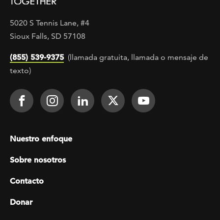
5020 S Tennis Lane, #4
Sioux Falls, SD 57108
(855) 539-9375
(llamada gratuita, llamada o mensaje de
texto)
Footer Social
Face It TOGETHER on Facebook
Face It TOGETHER on Instagra
Face It TOGETHER on Lin
Face It TOGETHER o
Face It TOGE
Footer menu
Nuestro enfoque
Sobre nosotros
Contacto
Donar